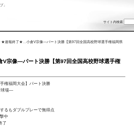
ブ」
サイト内検索
> ★速報終了★…小倉V宗像―パート決勝【第97回全国高校野球選手権福岡県
倉V宗像―パート決勝【第97回全国高校野球選手権
選手権福岡大会】パート決勝
野球場―
とするもダブルプレーで無得点
攻撃中
終了