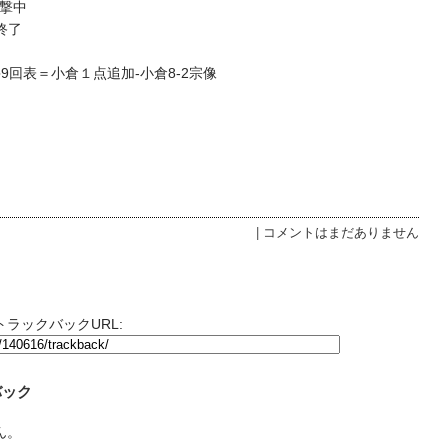
攻撃中
終了
●9回表＝小倉１点追加‐小倉8‐2宗像
|
コメントはまだありません
ラックバックURL:
バック
ん。