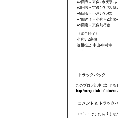
●3回裏＝宗像2点反撃‐
●3回裏＝宗像2点で攻撃
●5回表＝小倉3点追加
●7回終了＝小倉7‐2宗像
●9回裏＝宗像無得点
《試合終了》
小倉8-2宗像
速報担当:中山/中村幸
・・・・・
トラックバック
このブログ記事に対するト
コメント & トラック
コメントはまだありませ