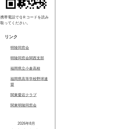
携帯電話でＱＲコードを読み
取ってください。
リンク
明陵同窓会
明陵同窓会関西支部
福岡県立小倉高校
福岡県高等学校野球連
盟
関東愛宕クラブ
関東明陵同窓会
2026年8月