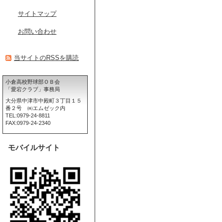
サイトマップ
お問い合わせ
当サイトのRSSを購読
小倉高校野球部ＯＢ会
「愛宕クラブ」事務局
大分県中津市中殿町３丁目１５
番２号 ㈱エムゼック内
TEL:0979-24-8811
FAX:0979-24-2340
モバイルサイト