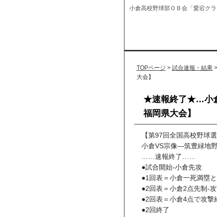
小倉高校野球部ＯＢ会「愛宕クラ
TOPページ
>
試合速報・結果
大会】
★速報終了★…小
福岡県大会】
【第97回全国高校野球
小倉VS宗像―筑豊緑地
……速報終了……
●試合開始‐小倉先攻
●1回表＝小倉一死満塁
●2回表＝小倉2点先制‐
●2回表＝小倉4点で攻撃
●2回終了