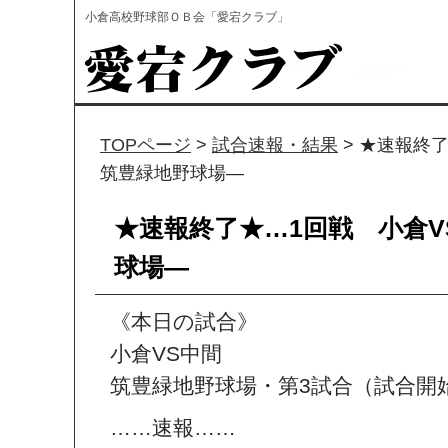
小倉高校野球部ＯＢ会「愛宕クラブ」
TOPページ
>
試合速報・結果
> ★速報終
筑豊緑地野球場―
★速報終了★…1回戦 小倉V
球場―
《本日の試合》
小倉VS中間
筑豊緑地野球場・第3試合（試合開始
……速報……