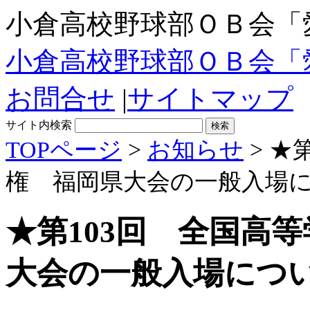
小倉高校野球部ＯＢ会「
小倉高校野球部ＯＢ会「
お問合せ
|
サイトマップ
サイト内検索
TOPページ
>
お知らせ
> ★
権 福岡県大会の一般入場
★第103回 全国高
大会の一般入場につ