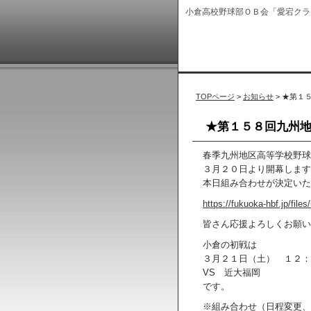
小倉高校野球部ＯＢ会「愛宕クラ
TOPページ
>
お知らせ
> ★第１
★第１５８回九州
春季九州地区高等学校野球
３月２０日より開幕します
本日組み合わせが決定いた
https://fukuoka-hbf.jp/fi
皆さん応援よろしくお願い
小倉の初戦は
３月２１日（土） １２：
VS 近大福岡
です。
※組み合わせ（日程変更、