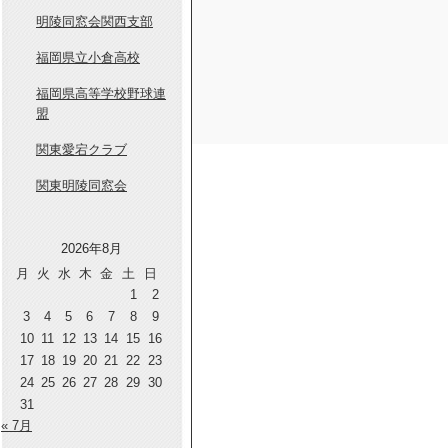
明陵同窓会関西支部
福岡県立小倉高校
福岡県高等学校野球連
盟
関東愛宕クラブ
関東明陵同窓会
2026年8月
月
火
水
木
金
土
日
1
2
3
4
5
6
7
8
9
10
11
12
13
14
15
16
17
18
19
20
21
22
23
24
25
26
27
28
29
30
31
« 7月