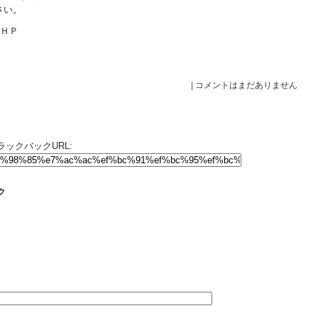
さい。
ＨＰ
|
コメントはまだありません
ックバックURL:
ク
。