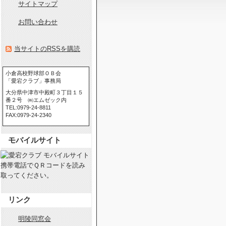
サイトマップ
お問い合わせ
当サイトのRSSを購読
小倉高校野球部ＯＢ会
「愛宕クラブ」事務局
大分県中津市中殿町３丁目１５
番２号 ㈱エムゼック内
TEL:0979-24-8811
FAX:0979-24-2340
モバイルサイト
携帯電話でＱＲコードを読み
取ってください。
リンク
明陵同窓会