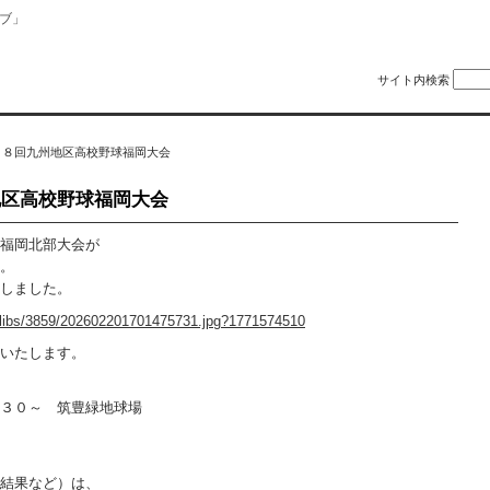
ブ」
サイト内検索
５８回九州地区高校野球福岡大会
地区高校野球福岡大会
福岡北部大会が
。
しました。
les/libs/3859/202602201701475731.jpg?1771574510
いたします。
３０～ 筑豊緑地球場
結果など）は、