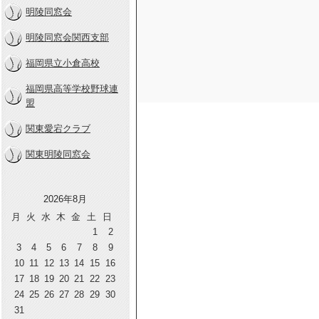
明陵同窓会
明陵同窓会関西支部
福岡県立小倉高校
福岡県高等学校野球連
盟
関東愛宕クラブ
関東明陵同窓会
2026年8月
月
火
水
木
金
土
日
1
2
3
4
5
6
7
8
9
10
11
12
13
14
15
16
17
18
19
20
21
22
23
24
25
26
27
28
29
30
31