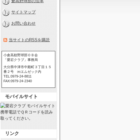
倉高野球部の沿革
サイトマップ
お問い合わせ
当サイトのRSSを購読
小倉高校野球部ＯＢ会
「愛宕クラブ」事務局
大分県中津市中殿町３丁目１５
番２号 ㈱エムゼック内
TEL:0979-24-8811
FAX:0979-24-2340
モバイルサイト
携帯電話でＱＲコードを読み
取ってください。
リンク