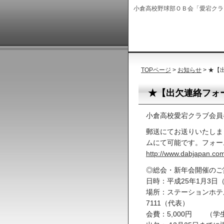
小倉高校野球部ＯＢ会「愛宕クラ
TOPページ
>
お知らせ
> ★
★【出欠連絡フォ
小倉高校愛宕クラブ会員
郵送にてお送りいたしま
ムにて可能です。フォー
http://www.dabjapan.com
◎総会・新年会開催のご
日時：平成25年1月3日（
場所：ステーションホテル
7111（代表）
会費：5,000円 （学生